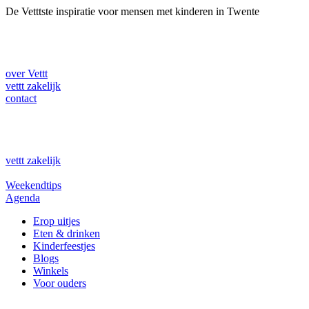
Ga
De Vetttste inspiratie voor mensen met kinderen in Twente
naar
de
inhoud
over Vettt
vettt zakelijk
contact
vettt zakelijk
Weekendtips
Agenda
Erop uitjes
Eten & drinken
Kinderfeestjes
Blogs
Winkels
Voor ouders