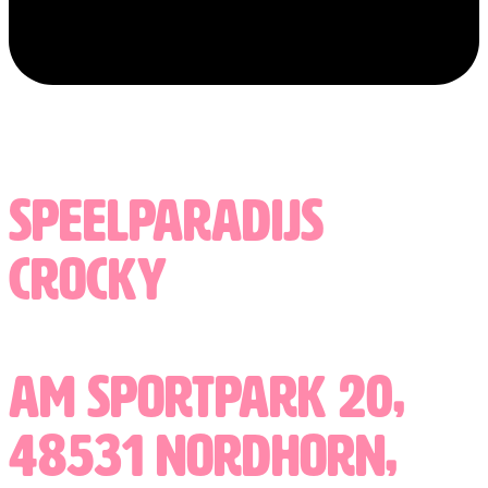
Speelparadijs
Crocky
Am Sportpark 20,
48531 Nordhorn,