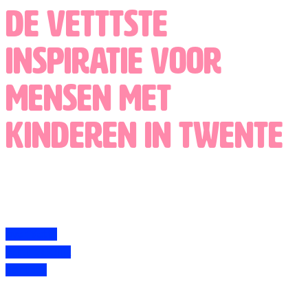
De Vetttste
Ga
naar
inspiratie voor
de
inhoud
mensen met
kinderen in Twente
over Vettt
vettt zakelijk
contact