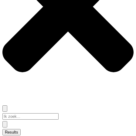
Search
...
Results