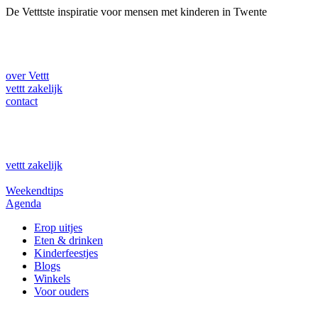
Ga
De Vetttste inspiratie voor mensen met kinderen in Twente
naar
de
inhoud
over Vettt
vettt zakelijk
contact
vettt zakelijk
Weekendtips
Agenda
Erop uitjes
Eten & drinken
Kinderfeestjes
Blogs
Winkels
Voor ouders