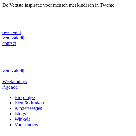
Ga
De Vetttste inspiratie voor mensen met kinderen in Twente
naar
de
inhoud
over Vettt
vettt zakelijk
contact
vettt zakelijk
Weekendtips
Agenda
Erop uitjes
Eten & drinken
Kinderfeestjes
Blogs
Winkels
Voor ouders